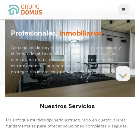
Alter
Profesionales,
Inmobiliarios
Con una sólida trayectoria en el mercado inmobiliario y
el ámbito legal, brindamos asesoramiento integral en
cada etapa de tus operaciones. Somos el respaldo
estratégico necesario para asegurar tu patrimonio,
proteger tus intereses y potenciar tus inversiones.
Nuestros Servicios
Un enfoque multidisciplinario estructurado en cuatro pilares
fundamentales para ofrecer soluciones completas y seguras.